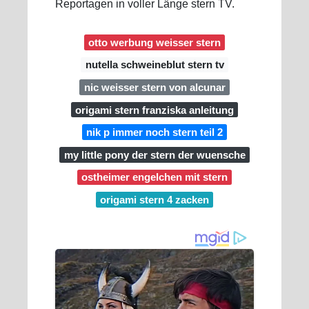
Reportagen in voller Länge stern TV.
otto werbung weisser stern
nutella schweineblut stern tv
nic weisser stern von alcunar
origami stern franziska anleitung
nik p immer noch stern teil 2
my little pony der stern der wuensche
ostheimer engelchen mit stern
origami stern 4 zacken