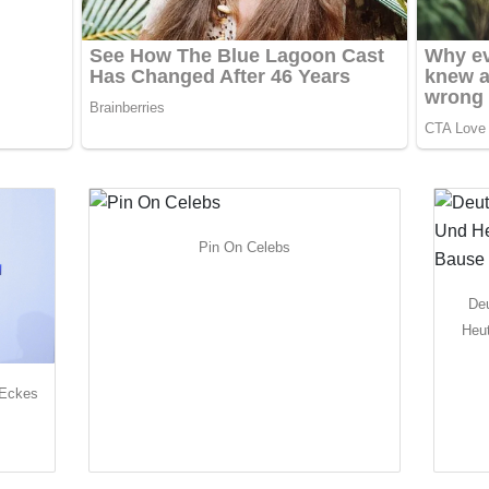
Pin On Celebs
De
Heu
 Eckes