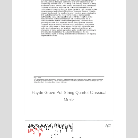
Haydn Grove Pdf String Quartet Classical
Music