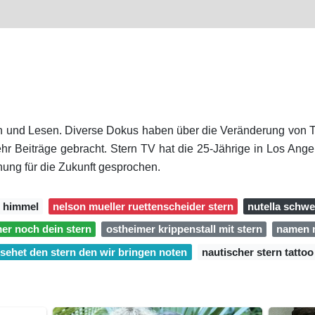
 und Lesen. Diverse Dokus haben über die Veränderung von T
ehr Beiträge gebracht. Stern TV hat die 25-Jährige in Los Angel
fnung für die Zukunft gesprochen.
m himmel
nelson mueller ruettenscheider stern
nutella schwe
mer noch dein stern
ostheimer krippenstall mit stern
namen m
sehet den stern den wir bringen noten
nautischer stern tattoo