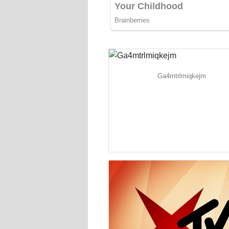
Ga4mtrlmiqkejm