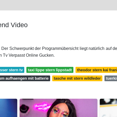
end Video
. Der Schwerpunkt der Programmübersicht liegt natürlich auf d
n Tv Verpasst Online Gucken.
sser stern tv
taxi lippe stern lippstadt
theodor stern kai fran
um aufhaengen mit batterie
tasche mit stern wildleder
tuerki