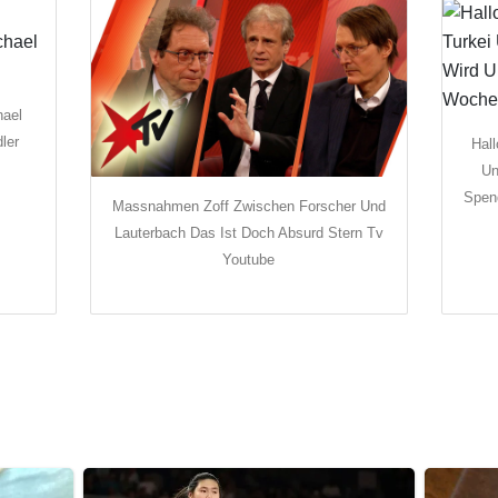
hael
ler
Hal
Un
Spen
Massnahmen Zoff Zwischen Forscher Und
Lauterbach Das Ist Doch Absurd Stern Tv
Youtube