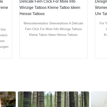
Menssleevetattoo Sleevetattoos A Delicate
For 
Fern Click For More Info Winzige Tattoos
r Von
Kleine Tattoo Ideen Heisse Tattoos
K
nlich
toos
rungen