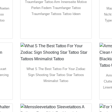
Traumfanger Tattoo Arm Innenseite Motive
Perlen Federn Traumfanger Tattoo
Moeten
Mac
Traumfanger Tattoos Tattoo Ideen
too
Nicht
too
Type 
sxart
What S The Best Tattoo For Your Zodiac
ercing
Sign Shooting Star Tattoo Star Tattoos
Arm
Minimalist Tattoo
Clutt
Linien