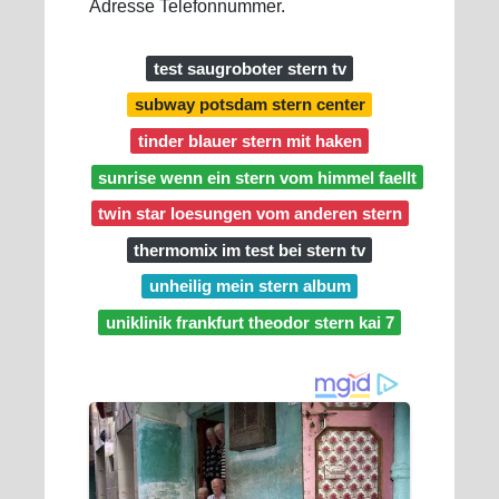
Adresse Telefonnummer.
test saugroboter stern tv
subway potsdam stern center
tinder blauer stern mit haken
sunrise wenn ein stern vom himmel faellt
twin star loesungen vom anderen stern
thermomix im test bei stern tv
unheilig mein stern album
uniklinik frankfurt theodor stern kai 7