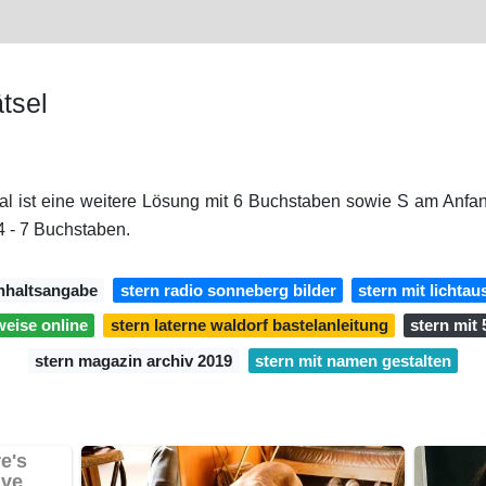
tsel
al ist eine weitere Lösung mit 6 Buchstaben sowie S am Anfa
4 - 7 Buchstaben.
inhaltsangabe
stern radio sonneberg bilder
stern mit lichta
weise online
stern laterne waldorf bastelanleitung
stern mit
stern magazin archiv 2019
stern mit namen gestalten