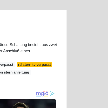
 Diese Schaltung besteht aus zwei
er Anschluß eines.
verpasst
rtl stern tv verpasst
ten stern anleitung