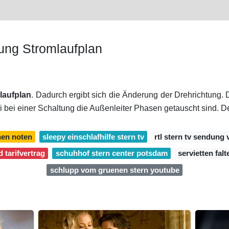
ung Stromlaufplan
laufplan
. Dadurch ergibt sich die Änderung der Drehrichtung.
 bei einer Schaltung die Außenleiter Phasen getauscht sind. D
hen noten
sleepy einschlafhilfe stern tv
rtl stern tv sendung 
d tarifvertrag
schuhhof stern center potsdam
servietten fal
schlupp vom gruenen stern youtube