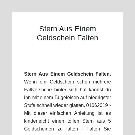
Stern Aus Einem
Geldschein Falten
Stern Aus Einem Geldschein Falten
.
Wenn ein Geldschein schon mehrere
Faltversuche hinter sich hat kannst du
ihn mit einem Bügeleisen auf niedrigster
Stufe schnell wieder glätten. 01062019 -
Mit dieser einfachen Anleitung ist es
kinderleicht einen tollen Stern aus 5
Geldscheinen zu falten - Falten Sie