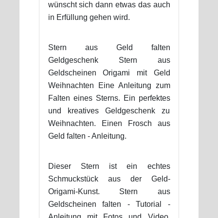
wünscht sich dann etwas das auch
in Erfüllung gehen wird.
Stern aus Geld falten
Geldgeschenk Stern aus
Geldscheinen Origami mit Geld
Weihnachten Eine Anleitung zum
Falten eines Sterns. Ein perfektes
und kreatives Geldgeschenk zu
Weihnachten. Einen Frosch aus
Geld falten - Anleitung.
Dieser Stern ist ein echtes
Schmuckstück aus der Geld-
Origami-Kunst. Stern aus
Geldscheinen falten - Tutorial -
Anleitung mit Fotos und Video.