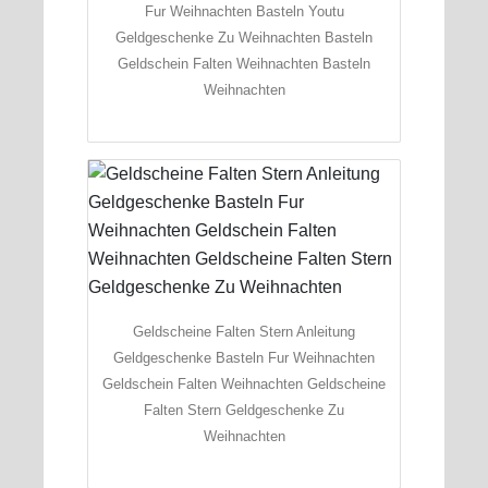
Fur Weihnachten Basteln Youtu
Geldgeschenke Zu Weihnachten Basteln
Geldschein Falten Weihnachten Basteln
Weihnachten
Geldscheine Falten Stern Anleitung
Geldgeschenke Basteln Fur Weihnachten
Geldschein Falten Weihnachten Geldscheine
Falten Stern Geldgeschenke Zu
Weihnachten