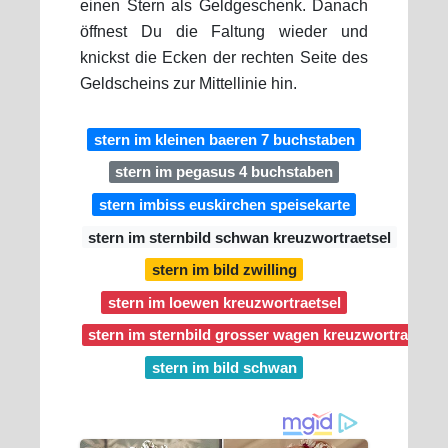
einen Stern als Geldgeschenk. Danach
öffnest Du die Faltung wieder und
knickst die Ecken der rechten Seite des
Geldscheins zur Mittellinie hin.
stern im kleinen baeren 7 buchstaben
stern im pegasus 4 buchstaben
stern imbiss euskirchen speisekarte
stern im sternbild schwan kreuzwortraetsel
stern im bild zwilling
stern im loewen kreuzwortraetsel
stern im sternbild grosser wagen kreuzwortraetsel
stern im bild schwan