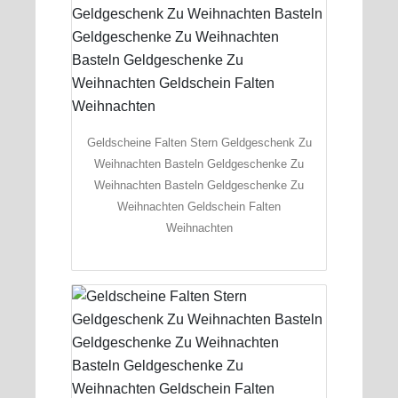
Geldscheine Falten Stern Geldgeschenk Zu
Weihnachten Basteln Geldgeschenke Zu
Weihnachten Basteln Geldgeschenke Zu
Weihnachten Geldschein Falten
Weihnachten