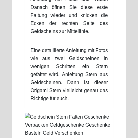
Danach öffnen Sie diese erste
Faltung wieder und knicken die
Ecken der rechten Seite des
Geldscheins zur Mittellinie.
Eine detaillierte Anleitung mit Fotos
wie aus zwei Geldscheinen in
wenigen Schritten ein Stern
gefaltet wird. Anleitung Stern aus
Geldscheinen. Dann ist dieser
Origami Stern vielleicht genau das
Richtige für euch.