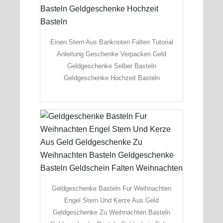
Einen Stern Aus Banknoten Falten Tutorial
Anleitung Geschenke Verpacken Geld
Geldgeschenke Selber Basteln
Geldgeschenke Hochzeit Basteln
Geldgeschenke Basteln Fur Weihnachten
Engel Stern Und Kerze Aus Geld
Geldgeschenke Zu Weihnachten Basteln