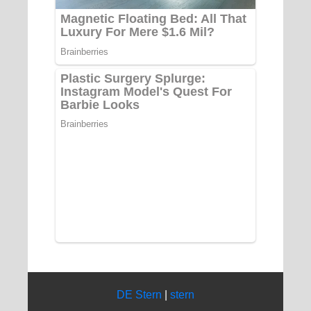
DE Stern
|
stern