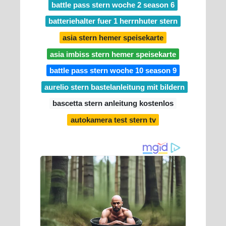
battle pass stern woche 2 season 6
batteriehalter fuer 1 herrnhuter stern
asia stern hemer speisekarte
asia imbiss stern hemer speisekarte
battle pass stern woche 10 season 9
aurelio stern bastelanleitung mit bildern
bascetta stern anleitung kostenlos
autokamera test stern tv