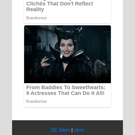
DE Stern
|
stern