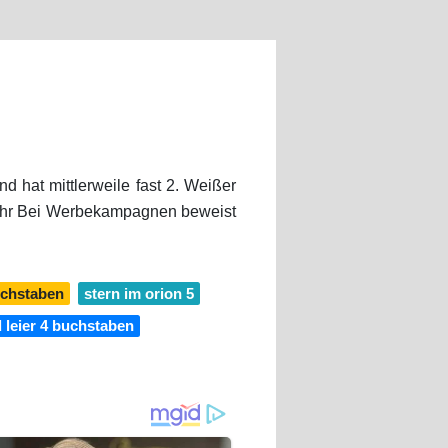
d hat mittlerweile fast 2. Weißer
9 Uhr Bei Werbekampagnen beweist
uchstaben
stern im orion 5
d leier 4 buchstaben