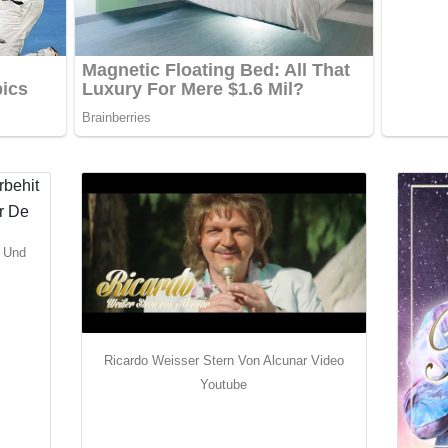
t Und
Ricardo Weisser Stern Von Alcunar Video
Youtube