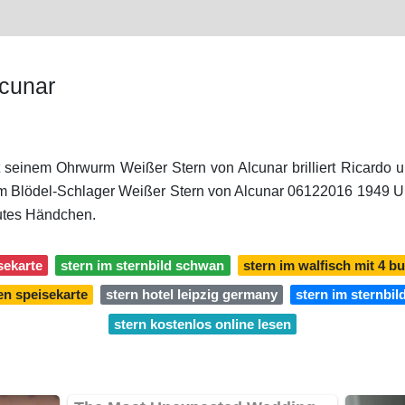
lcunar
t seinem Ohrwurm Weißer Stern von Alcunar brilliert Ricardo un
t um Blödel-Schlager Weißer Stern von Alcunar 06122016 194
gutes Händchen.
sekarte
stern im sternbild schwan
stern im walfisch mit 4 b
en speisekarte
stern hotel leipzig germany
stern im sternbil
stern kostenlos online lesen