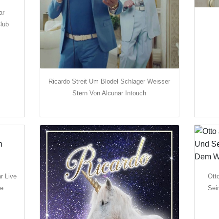
ar
lub
Ricardo Streit Um Blodel Schlager Weisser
Stern Von Alcunar Intouch
r Live
Ott
De
Sei