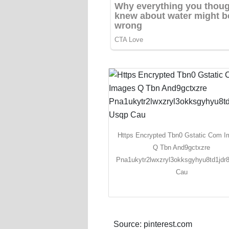
Https Encrypted Tbn0 Gstatic Com 
Q Tbn And9gctxzre
Pna1ukytr2lwxzryl3okksgyhyu8td1jdr
Cau
Source: pinterest.com