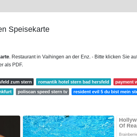
en Speisekarte
arte
. Restaurant in Vaihingen an der Enz. - Bitte klicken Sie 
r als PDF.
sfeld zum stern
romantik hotel stern bad hersfeld
payment w
nkfurt
poliscan speed stern tv
resident evil 5 du bist mein st