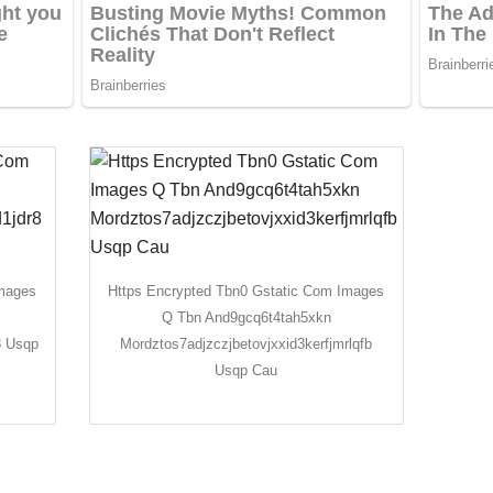
Images
Https Encrypted Tbn0 Gstatic Com Images
Q Tbn And9gcq6t4tah5xkn
8 Usqp
Mordztos7adjzczjbetovjxxid3kerfjmrlqfb
Usqp Cau