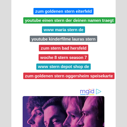
zum goldenen stern eiterfeld
youtube einen stern der deinen namen traegt
www maria stern de
youtube kinderfilme lauras stern
zum stern bad hersfeld
woche 8 stern season 7
www stern depot shop de
zum goldenen stern oggersheim speisekarte