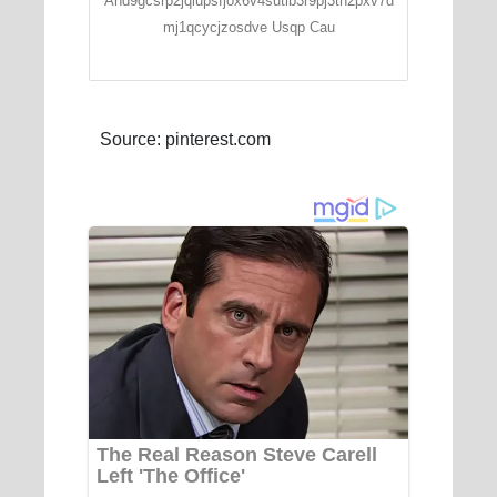
And9gcsrp2jqlupsfjox6v4sutlb3r9pj3th2pxv7d
mj1qcycjzosdve Usqp Cau
Source: pinterest.com