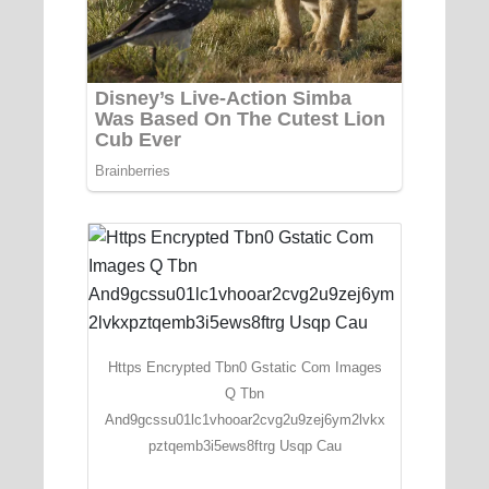
Https Encrypted Tbn0 Gstatic Com Images
Q Tbn
And9gcssu01lc1vhooar2cvg2u9zej6ym2lvkx
pztqemb3i5ews8ftrg Usqp Cau