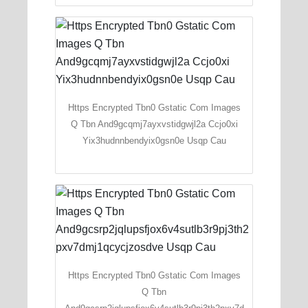
Https Encrypted Tbn0 Gstatic Com Images
Q Tbn And9gcqmj7ayxvstidgwjl2a Ccjo0xi
Yix3hudnnbendyix0gsn0e Usqp Cau
Https Encrypted Tbn0 Gstatic Com Images
Q Tbn