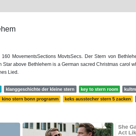
lehem
R 160 MovementsSections MovtsSecs. Der Stern von Bethlehe
 Star above Bethlehem is a German sacred Christmas carol whi
hes Lied.
klanggeschichte der kleine stern
key to stern room
kultm
kino stern bonn programm
keks ausstecher stern 5 zacken