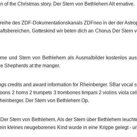
n of the Christmas story. Der Stern von Bethlehem Alt ernative.
ereihe des ZDF-Dokumentationskanals ZDFneo in der der Astr
tsbereichen. Gotteskind wir beten dich an Chorus Der Stern 
rne und Stern von Bethlehem als Ausmalbilder kostenlos au
he Shepherds at the manger.
s credits and award information for Rheinberger. SBar vocal s
soons 2 horns 2 trumpets 3 trombones timpani 2 violins viola ce
heinberger. Der Stern von Bethlehem Op.
Der Stern von Bethlehem. Als der Stern über Bethlehem leucht
ein kleines neugeborenes Kind wurde in eine Krippe gelegt - u