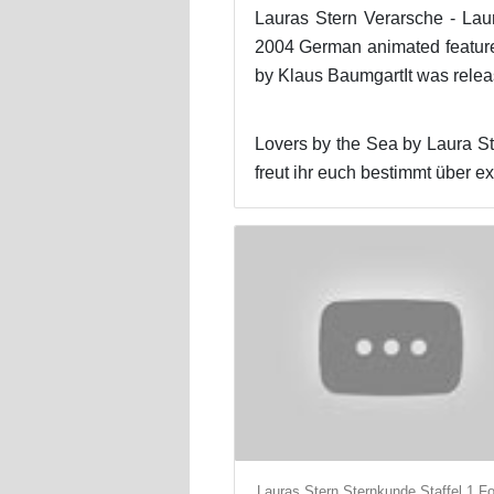
Lauras Stern Verarsche - Lau
2004 German animated feature 
by Klaus BaumgartIt was releas
Lovers by the Sea by Laura S
freut ihr euch bestimmt über e
Lauras Stern Sternkunde Staffel 1 Fo