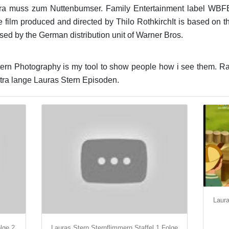
ra muss zum Nuttenbumser. Family Entertainment label WBFEs 
film produced and directed by Thilo RothkirchIt is based on t
ed by the German distribution unit of Warner Bros.
tern Photography is my tool to show people how i see them. R
xtra lange Lauras Stern Episoden.
Laura
lge 2
Lauras Stern Sternflimmern Staffel 1 Folge