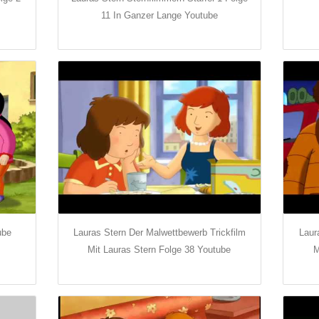
11 In Ganzer Lange Youtube
ube
Lauras Stern Der Malwettbewerb Trickfilm
Laur
Mit Lauras Stern Folge 38 Youtube
M