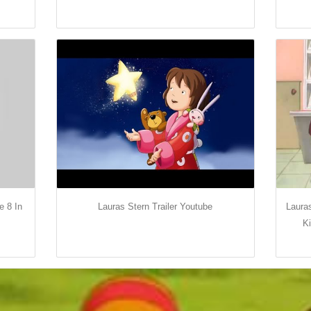
e 8 In
Lauras Stern Trailer Youtube
Lauras
K