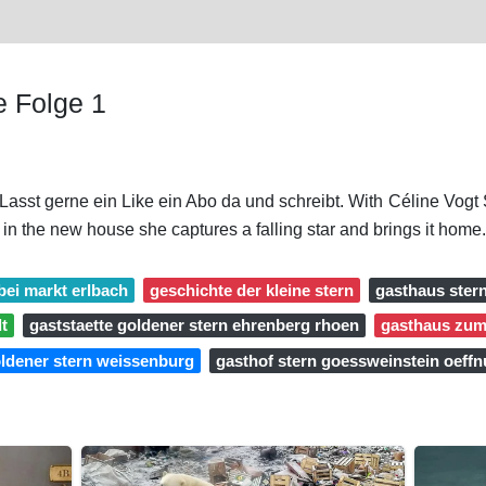
e Folge 1
 Lasst gerne ein Like ein Abo da und schreibt. With Céline Vogt
ht in the new house she captures a falling star and brings it home.
bei markt erlbach
geschichte der kleine stern
gasthaus ster
dt
gaststaette goldener stern ehrenberg rhoen
gasthaus zum 
oldener stern weissenburg
gasthof stern goessweinstein oeff