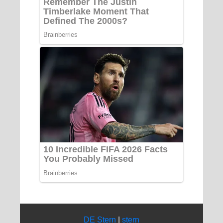
DE Stern
|
stern