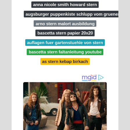
anna nicole smith howard stern
augsburger puppenkiste schlupp vom gruenen stern
arno stern malort ausbildung
bascetta stern papier 20x20
auflagen fuer gartenstuehle von stern
bascetta stern faltanleitung youtube
as stern kebap birkach