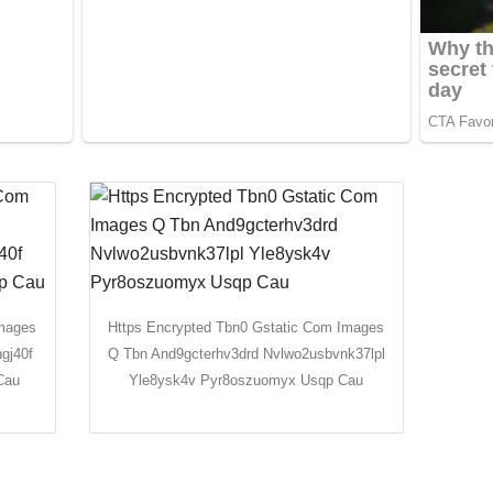
Images
Https Encrypted Tbn0 Gstatic Com Images
gj40f
Q Tbn And9gcterhv3drd Nvlwo2usbvnk37lpl
Cau
Yle8ysk4v Pyr8oszuomyx Usqp Cau