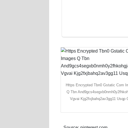
Https Encrypted Tbn0 Gstatic Com 
Q Tbn And9gcs4segxb0nmh0y2fhkoh
Vgvai Kjg2fxjbahq2av3gg11 Usqp 
Source: pinterest.com