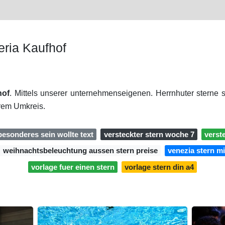
eria Kaufhof
hof
. Mittels unserer unternehmenseigenen. Herrnhuter sterne s
hrem Umkreis.
besonderes sein wollte text
versteckter stern woche 7
verst
weihnachtsbeleuchtung aussen stern preise
venezia stern m
vorlage fuer einen stern
vorlage stern din a4