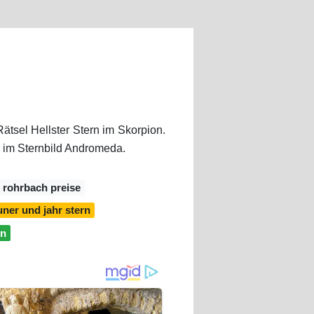
ätsel Hellster Stern im Skorpion.
 im Sternbild Andromeda.
 rohrbach preise
uner und jahr stern
on