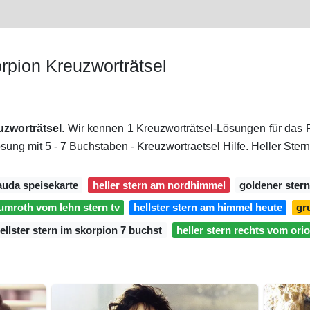
orpion Kreuzworträtsel
uzworträtsel
. Wir kennen 1 Kreuzworträtsel-Lösungen für das R
 mit 5 - 7 Buchstaben - Kreuzwortraetsel Hilfe. Heller Stern
auda speisekarte
heller stern am nordhimmel
goldener stern
lumroth vom lehn stern tv
hellster stern am himmel heute
gr
ellster stern im skorpion 7 buchst
heller stern rechts vom ori