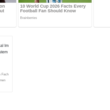
m Fach
rnen