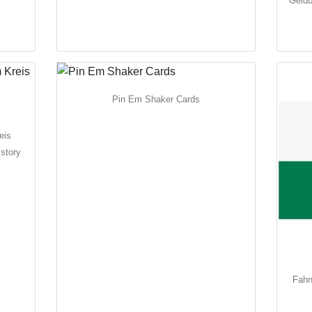
Geldb
Pin Em Shaker Cards
eis
story
Fahn