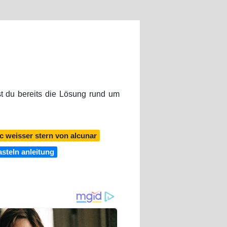
t du bereits die Lösung rund um
c weisser stern von alcunar
asteln anleitung