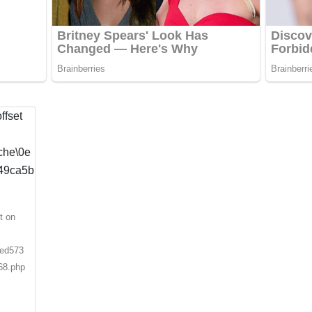
t on
0ed573
68.php