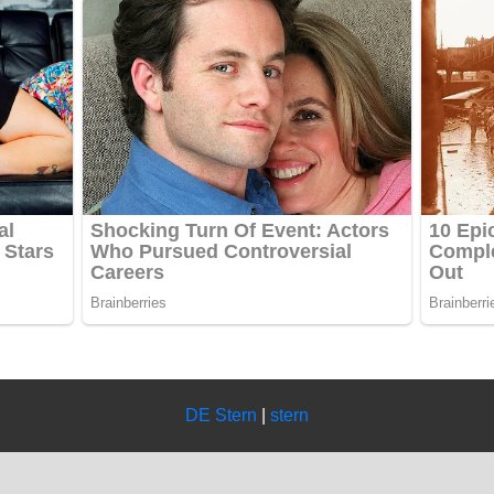
DE Stern
|
stern