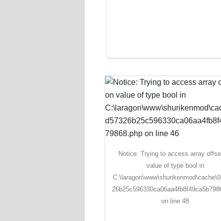
Notice: Trying to access array offse
value of type bool in
C:\laragon\www\shurikenmod\cache\
26b25c596330ca06aa4fb8f49ca5b798
on line 48