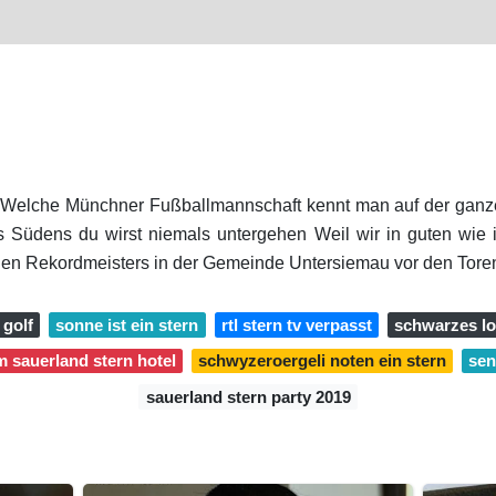
sWelche Münchner Fußballmannschaft kennt man auf der ganze
 Südens du wirst niemals untergehen Weil wir in guten wie 
hen Rekordmeisters in der Gemeinde Untersiemau vor den Tore
 golf
sonne ist ein stern
rtl stern tv verpasst
schwarzes lo
im sauerland stern hotel
schwyzeroergeli noten ein stern
sen
sauerland stern party 2019