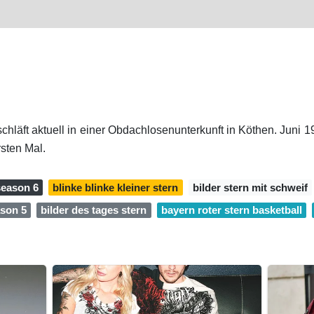
 schläft aktuell in einer Obdachlosenunterkunft in Köthen. Juni
sten Mal.
season 6
blinke blinke kleiner stern
bilder stern mit schweif
ason 5
bilder des tages stern
bayern roter stern basketball