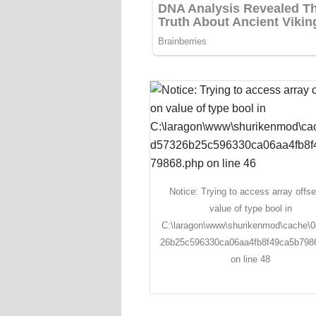
Notice: Trying to access array offse
value of type bool in
C:\laragon\www\shurikenmod\cache\
26b25c596330ca06aa4fb8f49ca5b798
on line 48