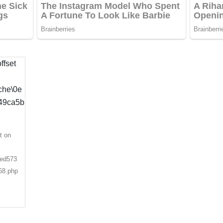
t on
0ed573
68.php