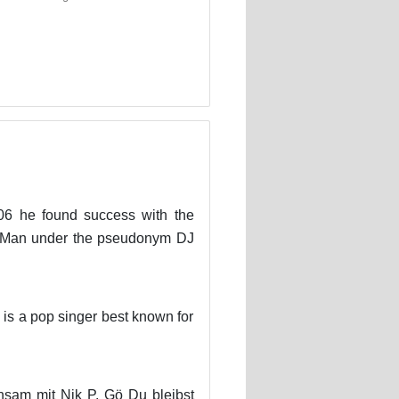
06 he found success with the
c Man under the pseudonym DJ
 is a pop singer best known for
nsam mit Nik P. Gö Du bleibst