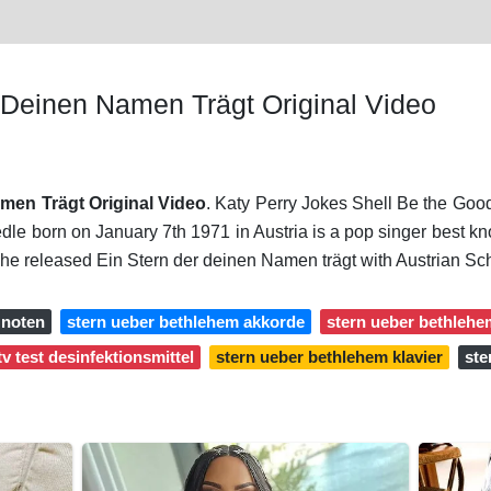
r Deinen Namen Trägt Original Video
amen Trägt Original Video
. Katy Perry Jokes Shell Be the Go
edle born on January 7th 1971 in Austria is a pop singer best kn
e released Ein Stern der deinen Namen trägt with Austrian Sch
 noten
stern ueber bethlehem akkorde
stern ueber bethlehe
tv test desinfektionsmittel
stern ueber bethlehem klavier
ste