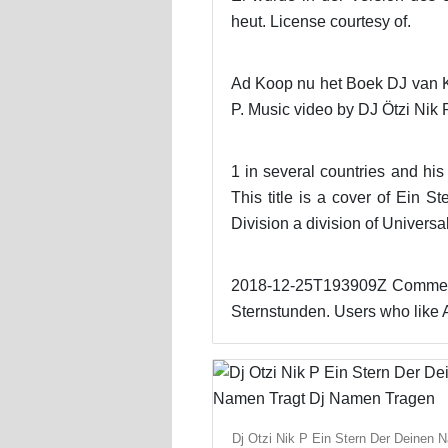
heut. License courtesy of.
Ad Koop nu het Boek DJ van Kl
P. Music video by DJ Ötzi Nik P
1 in several countries and hi
This title is a cover of Ein
Division a division of Univer
2018-12-25T193909Z Comment b
Sternstunden. Users who like 
Dj Otzi Nik P Ein Stern Der Deinen 