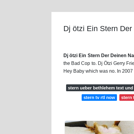
Dj ötzi Ein Stern De
Dj ötzi Ein Stern Der Deinen N
the Bad Cop to. Dj Ötzi Gerry Fri
Hey Baby which was no. In 2007 h
stern ueber bethlehem text und
stern tv rtl now
stern 