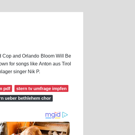
od Cop and Orlando Bloom Will Be
own for songs like Anton aus Tirol
lager singer Nik P.
m pdf
stern tv umfrage impfen
rn ueber bethlehem chor