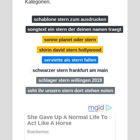
Kategorien.
schablone stern zum ausdrucken
songtext ein stern der deinen namen traegt
sonne planet oder stern
shirin david stern hollywood
serviette als stern falten
schwarzer stern frankfurt am main
schlager stern willingen 2019
seht ihr unsern stern dort stehen noten