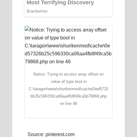
Notice: Trying to access array offset on
value of type bool in
C:\laragon\www\shurikenmod\cache\0ed5732
6b25c596330ca06aa4fb8f49ca5b79868.php
on line 48
Source: pinterest.com