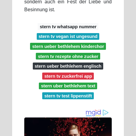
sondern auch ein Fest der Liebe und
Besinnung ist.
stern tv whatsapp nummer
stern tv vegan ist ungesund
stern ueber bethlehem kinderchor
stern tv rezepte ohne zucker
stern ueber bethlehem englisch
stern tv zuckerfrei app
stern uber bethlehem text
stern tv test lippenstift