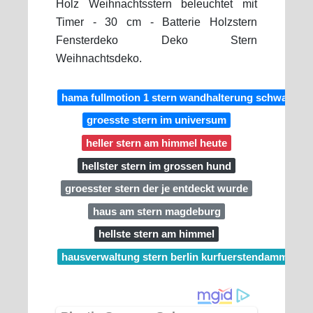
Holz Weihnachtsstern beleuchtet mit
Timer - 30 cm - Batterie Holzstern
Fensterdeko Deko Stern
Weihnachtsdeko.
hama fullmotion 1 stern wandhalterung schwarz
groesste stern im universum
heller stern am himmel heute
hellster stern im grossen hund
groesster stern der je entdeckt wurde
haus am stern magdeburg
hellste stern am himmel
hausverwaltung stern berlin kurfuerstendamm