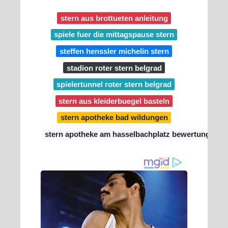
stern aus brottueten anleitung
spiele fuer die mittagspause stern
steffen henssler michelin stern
stadion roter stern belgrad
spielertunnel roter stern belgrad
stern aus kleiderbuegel basteln
stern apotheke bad wildungen
stern apotheke am hasselbachplatz bewertung