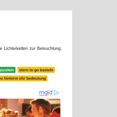
te Lichterketten zur Beleuchtung.
gszeiten
stern to go basteln
too hinterm ohr bedeutung