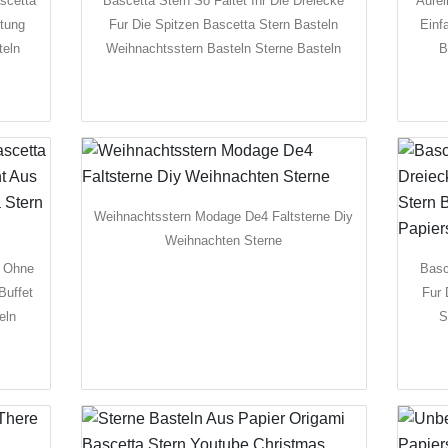
scetta
Bascetta Stern So Faltet Ihr Die Dreiecke
Aurel
itung
Fur Die Spitzen Bascetta Stern Basteln
Einf
teln
Weihnachtsstern Basteln Sterne Basteln
B
Weihnachtsstern Modage De4 Faltsterne Diy
Weihnachten Sterne
a Ohne
Basc
uffet
Fur 
eln
S