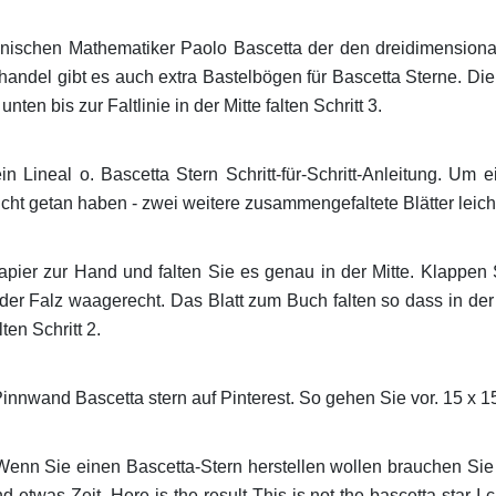
ienischen Mathematiker Paolo Bascetta der den dreidimensiona
handel gibt es auch extra Bastelbögen für Bascetta Sterne. Di
ten bis zur Faltlinie in der Mitte falten Schritt 3.
n Lineal o. Bascetta Stern Schritt-für-Schritt-Anleitung. Um 
cht getan haben - zwei weitere zusammengefaltete Blätter leich
pier zur Hand und falten Sie es genau in der Mitte. Klappen
der Falz waagerecht. Das Blatt zum Buch falten so dass in der M
en Schritt 2.
nnwand Bascetta stern auf Pinterest. So gehen Sie vor. 15 x 1
 Wenn Sie einen Bascetta-Stern herstellen wollen brauchen Sie
 etwas Zeit. Here is the result This is not the bascetta star I