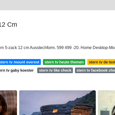
 12 Cm
ern 5-zack 12 cm Ausstechform. 599 499 -20. Home Desktop-
stern tv mount everest
stern tv heute themen
stern tv de tes
ern tv gaby koester
stern tv like check
stern tv facebook ch