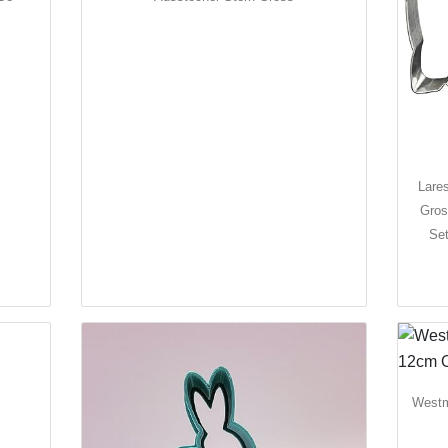
Lare
Gros
Set
Westm