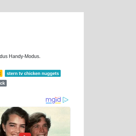
Modus Handy-Modus.
t
stern tv chicken nuggets
eck