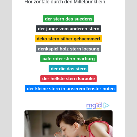
Horizontale durch den Mittelpunkt ein.
der stern des suedens
der junge vom anderen stern
deko stern silber gehaemmert
denkspiel holz stern loesung
cafe roter stern marburg
der die das stern
der hellste stern karaoke
der kleine stern in unserem fenster noten