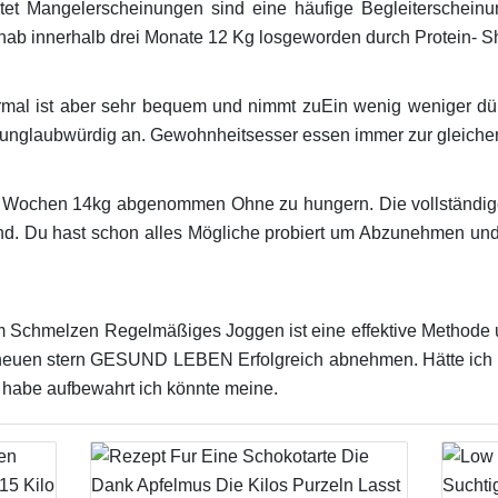
et Mangelerscheinungen sind eine häufige Begleiterscheinu
 hab innerhalb drei Monate 12 Kg losgeworden durch Protein- S
 normal ist aber sehr bequem und nimmt zuEin wenig weniger dü
 unglaubwürdig an. Gewohnheitsesser essen immer zur gleichen 
1 Wochen 14kg abgenommen Ohne zu hungern. Die vollständige
d. Du hast schon alles Mögliche probiert um Abzunehmen und
m Schmelzen Regelmäßiges Joggen ist eine effektive Methode 
 neuen stern GESUND LEBEN Erfolgreich abnehmen. Hätte ich di
habe aufbewahrt ich könnte meine.