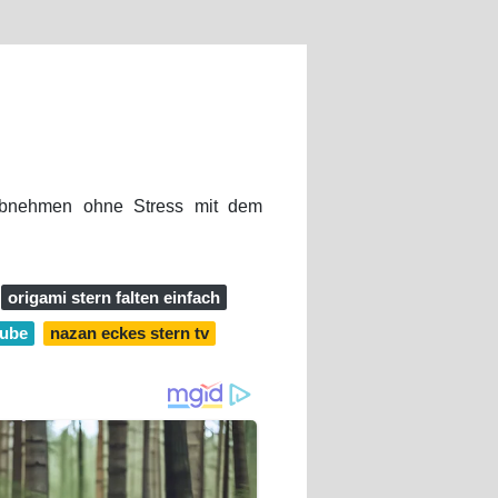
 Abnehmen ohne Stress mit dem
origami stern falten einfach
tube
nazan eckes stern tv