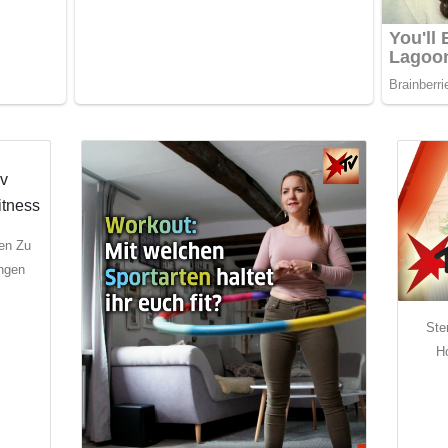
gen Zu
ungen
Ste
H