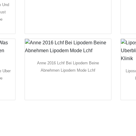
m Und
lust
be
Anne 2016 Lchf Bei Lipodem Beine
Abnehmen Lipodem Mode Lchf
e Uber
Lipos
De