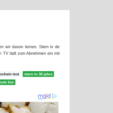
 wir davon lernen. Stern tv de
ern TV lädt zum Abnehmen ein mit
rschein test
stern tv 30 jahre
eute live