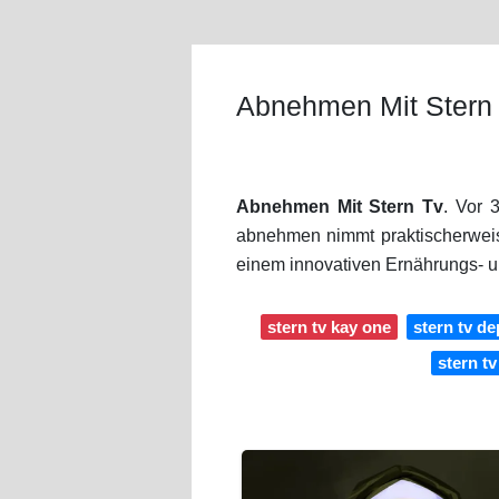
Abnehmen Mit Stern
Abnehmen Mit Stern Tv
. Vor 
abnehmen nimmt praktischerweise
einem innovativen Ernährungs- u
stern tv kay one
stern tv de
stern t